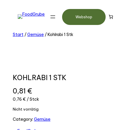
Webshop
Start
/
Gemüse
/ Kohlrabi 1 Stk
KOHLRABI 1 STK
0,81
€
0,76 € / Stck
Nicht vorrätig
Category:
Gemüse