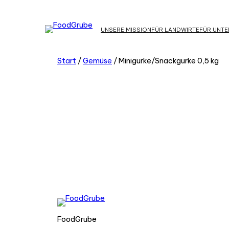
UNSERE MISSION
FÜR LANDWIRTE
FÜR UNT
Start
/
Gemüse
/ Minigurke/Snackgurke 0,5 kg
FoodGrube