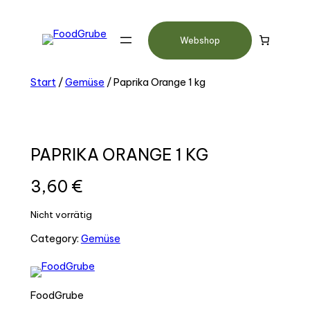
Webshop
Start
/
Gemüse
/ Paprika Orange 1 kg
PAPRIKA ORANGE 1 KG
3,60
€
Nicht vorrätig
Category:
Gemüse
FoodGrube